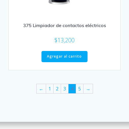
375 Limpiador de contactos eléctricos
$
13,200
Agregar al carrito
←
1
2
3
4
5
→