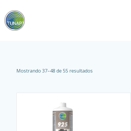
Saltar
al
contenido
Ordenado
Mostrando 37–48 de 55 resultados
por
popularidad