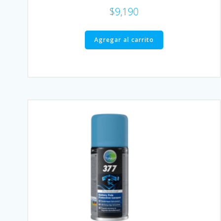
$
9,190
Agregar al carrito