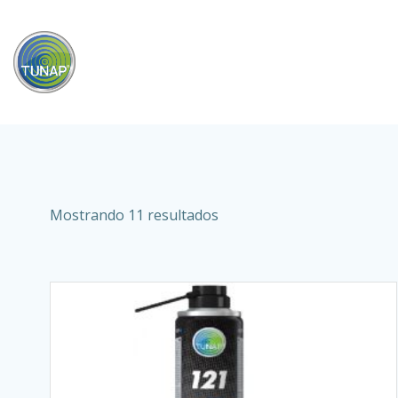
Saltar
al
contenido
Ordenado
Mostrando 11 resultados
por
popularidad