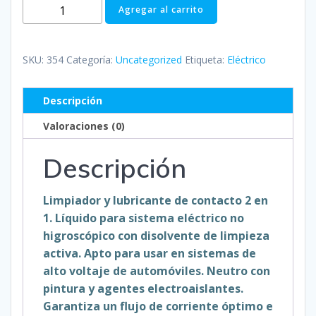
354
Agregar al carrito
Spray
para
componentes
SKU:
354
Categoría:
Uncategorized
Etiqueta:
Eléctrico
electrónicos
cantidad
Descripción
Valoraciones (0)
Descripción
Limpiador y lubricante de contacto 2 en
1. Líquido para sistema eléctrico no
higroscópico con disolvente de limpieza
activa. Apto para usar en sistemas de
alto voltaje de automóviles. Neutro con
pintura y agentes electroaislantes.
Garantiza un flujo de corriente óptimo e