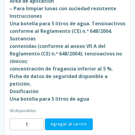
Área de aplicación
– Para limpiar lunas con suciedad resistente
Instrucciones
Una botella para 5 litros de agua. Tensioactivos
conforme al Reglamento (CE) n.º 648/2004.
Sustancias
contenidas (conforme al anexo VII A del
Reglamento (CE) n.º 648/2004); tensioacivos no
iónicos;
concentración de fragancia inferior al 5 %.
Ficha de datos de seguridad disponible a
petición.
Dosificación
Una botella para 5 litros de agua
90 disponibles
727
Agregar al carrito
Concentrado