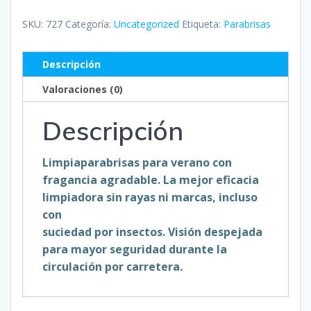
de
lavaparabrisas
SKU:
727
Categoría:
Uncategorized
Etiqueta:
Parabrisas
para
verano
Descripción
cantidad
Valoraciones (0)
Descripción
Limpiaparabrisas para verano con
fragancia agradable. La mejor eficacia
limpiadora sin rayas ni marcas, incluso
con
suciedad por insectos. Visión despejada
para mayor seguridad durante la
circulación por carretera.