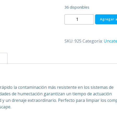
36 disponibles
925
Agregar a
Limpiador
del
sistema
SKU:
925
Categoría:
Uncate
EGR
cantidad
ápido la contaminación más resistente en los sistemas de
edades de humectación garantizan un tiempo de actuación
ad y un drenaje extraordinario. Perfecto para limpiar los co
scape.