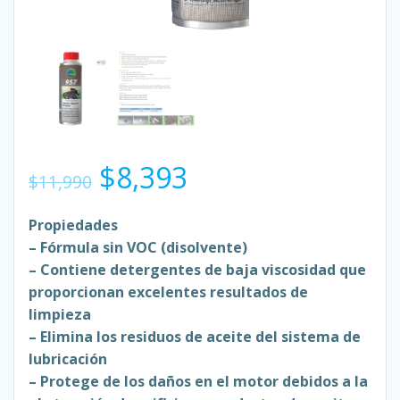
El
El
$
8,393
$
11,990
precio
precio
Propiedades
– Fórmula sin VOC (disolvente)
original
actual
– Contiene detergentes de baja viscosidad que
proporcionan excelentes resultados de
era:
es:
limpieza
– Elimina los residuos de aceite del sistema de
$11,990.
$8,393.
lubricación
– Protege de los daños en el motor debidos a la