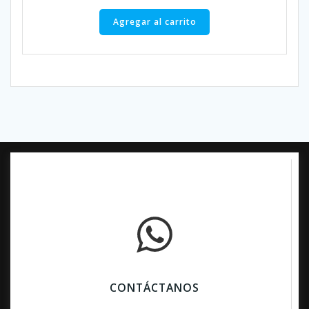
precio
precio
original
actual
Agregar al carrito
era:
es:
$20,990.
$14,693.
CONTÁCTANOS