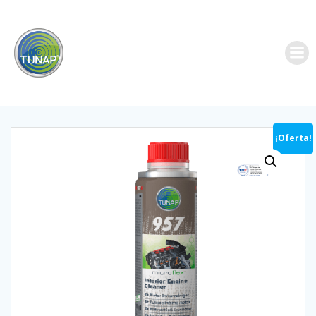
Saltar
al
contenido
¡Oferta!