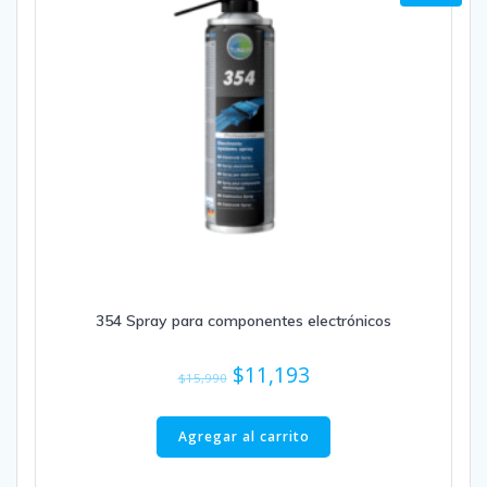
354 Spray para componentes electrónicos
El
El
$
11,193
$
15,990
precio
precio
original
actual
Agregar al carrito
era:
es: