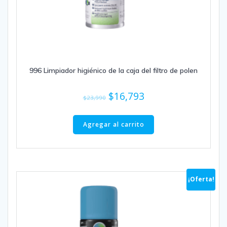
996 Limpiador higiénico de la caja del filtro de polen
El
El
$
16,793
$
23,990
precio
precio
original
actual
Agregar al carrito
era:
es:
$23,990.
$16,793.
¡Oferta!