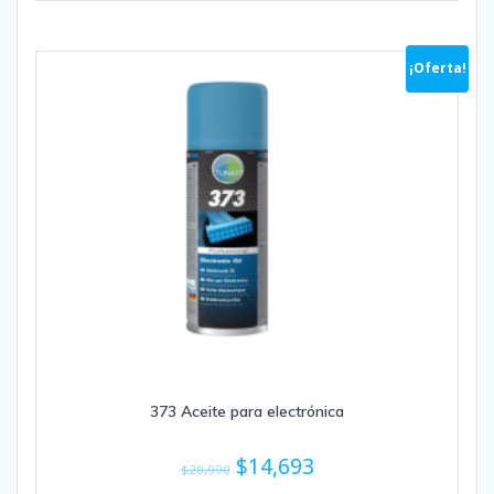
$15,990.
$11,193.
¡Oferta!
373 Aceite para electrónica
El
El
$
14,693
$
20,990