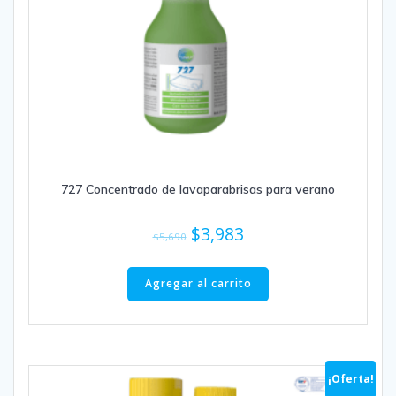
727 Concentrado de lavaparabrisas para verano
El
El
$
3,983
$
5,690
precio
precio
original
actual
Agregar al carrito
era:
es:
$5,690.
$3,983.
¡Oferta!