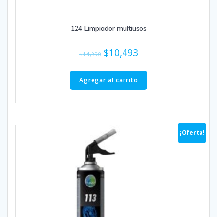
124 Limpiador multiusos
El
El
$
10,493
$
14,990
precio
precio
original
actual
Agregar al carrito
era:
es:
$14,990.
$10,493.
¡Oferta!