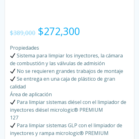
El
El
$
272,300
$
389,000
precio
precio
Propiedades
Sistema para limpiar los inyectores, la cámara
original
actual
de combustión y las válvulas de admisión
No se requieren grandes trabajos de montaje
era:
es:
Se entrega en una caja de plástico de gran
calidad
$389,000.
$272,300.
Área de aplicación
Para limpiar sistemas diésel con el limpiador de
inyectores diésel micrologic® PREMIUM
127
Para limpiar sistemas GLP con el limpiador de
inyectores y rampa micrologic® PREMIUM