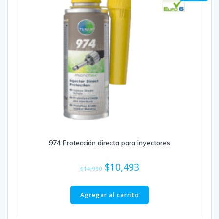
974 Protección directa para inyectores
El
El
$
10,493
$
14,990
precio
precio
original
actual
Agregar al carrito
era:
es: