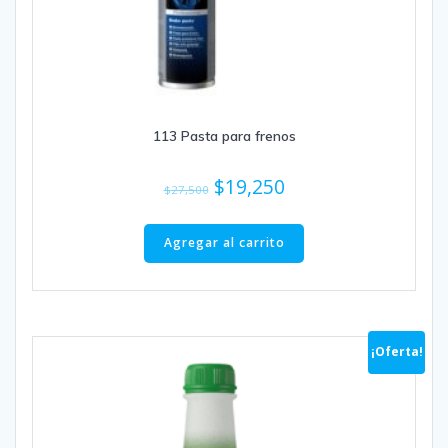
113 Pasta para frenos
El
El
$
19,250
$
27,500
precio
precio
original
actual
Agregar al carrito
era:
es:
$27,500.
$19,250.
¡Oferta!