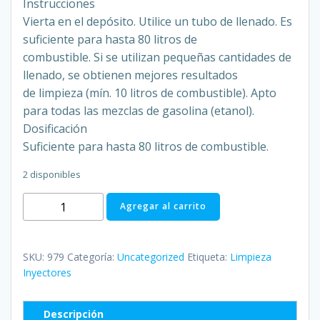
Instrucciones
Vierta en el depósito. Utilice un tubo de llenado. Es
suficiente para hasta 80 litros de
combustible. Si se utilizan pequeñas cantidades de
llenado, se obtienen mejores resultados
de limpieza (mín. 10 litros de combustible). Apto
para todas las mezclas de gasolina (etanol).
Dosificación
Suficiente para hasta 80 litros de combustible.
2 disponibles
979
Agregar al carrito
Limpiador
de
inyectores
SKU:
979
Categoría:
Uncategorized
Etiqueta:
Limpieza
directo
Inyectores
cantidad
Descripción